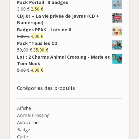
Pack Portail : 3 badges
3,00
€
2,50
€
CDJ.01 – La vie privée de Javras (CD +
Numérique)
Badges PEAK - Lots de 6
6,00
€
4,00
€
Pack "Tous les CD"
50,00
€
35,00
€
Lot : 2 Charms Animal Crossing - Marie et
Tom Nook
5,00
€
4,00
€
Catégories des produits
Affiche
Animal Crossing
Autocollant
Badge
Carte