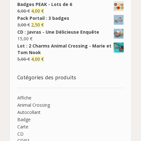
Badges PEAK - Lots de 6
6,00
€
4,00
€
Pack Portail : 3 badges
3,00
€
2,50
€
CD : Javras - Une Délicieuse Enquête
15,00
€
Lot : 2 Charms Animal Crossing - Marie et
Tom Nook
5,00
€
4,00
€
Catégories des produits
Affiche
Animal Crossing
Autocollant
Badge
Carte
CD
CDJ01