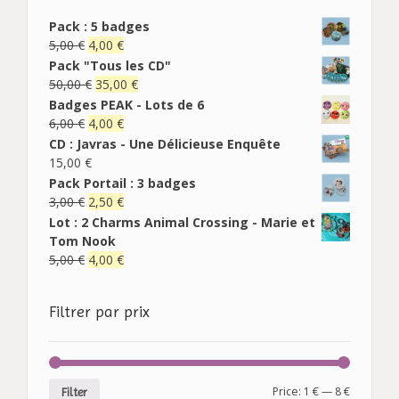
Pack : 5 badges
5,00
€
4,00
€
Pack "Tous les CD"
50,00
€
35,00
€
Badges PEAK - Lots de 6
6,00
€
4,00
€
CD : Javras - Une Délicieuse Enquête
15,00
€
Pack Portail : 3 badges
3,00
€
2,50
€
Lot : 2 Charms Animal Crossing - Marie et
Tom Nook
5,00
€
4,00
€
Filtrer par prix
Price:
1 €
—
8 €
Filter