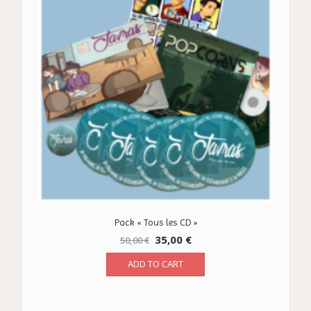
Pack « Tous les CD »
35,00
€
50,00
€
ADD TO CART