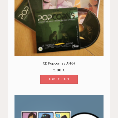
CD Popcorns / ANKH
5,00
€
ADD TO CART