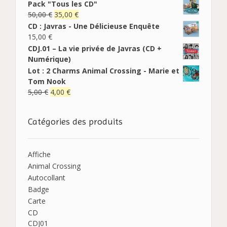
Pack "Tous les CD"
50,00
€
35,00
€
CD : Javras - Une Délicieuse Enquête
15,00
€
CDJ.01 – La vie privée de Javras (CD +
Numérique)
Lot : 2 Charms Animal Crossing - Marie et
Tom Nook
5,00
€
4,00
€
Catégories des produits
Affiche
Animal Crossing
Autocollant
Badge
Carte
CD
CDJ01