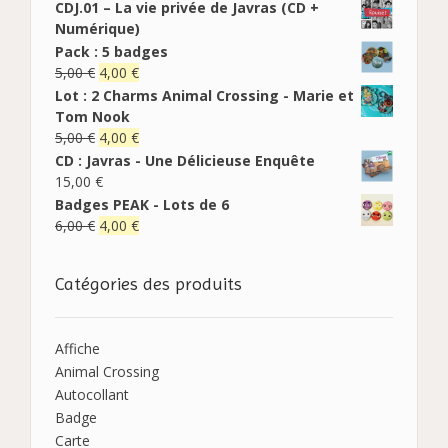
CDJ.01 – La vie privée de Javras (CD +
Numérique)
Pack : 5 badges
5,00
€
4,00
€
Lot : 2 Charms Animal Crossing - Marie et
Tom Nook
5,00
€
4,00
€
CD : Javras - Une Délicieuse Enquête
15,00
€
Badges PEAK - Lots de 6
6,00
€
4,00
€
Catégories des produits
Affiche
Animal Crossing
Autocollant
Badge
Carte