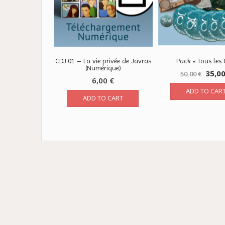
CDJ.01 – La vie privée de Javras
Pack « Tous les 
(Numérique)
35,0
50,00
€
6,00
€
ADD TO CAR
ADD TO CART