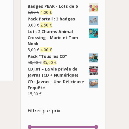
Badges PEAK - Lots de 6
6,00
€
4,00
€
Pack Portail : 3 badges
3,00
€
2,50
€
Lot : 2 Charms Animal
Crossing - Marie et Tom
Nook
5,00
€
4,00
€
Pack "Tous les CD"
50,00
€
35,00
€
CDJ.01 – La vie privée de
Javras (CD + Numérique)
CD : Javras - Une Délicieuse
Enquête
15,00
€
Filtrer par prix