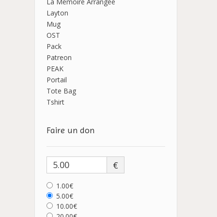
La Mémoire Arrangée
Layton
Mug
OST
Pack
Patreon
PEAK
Portail
Tote Bag
Tshirt
Faire un don
€
1.00€
5.00€
10.00€
20.00€