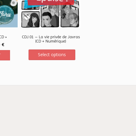
CD »
CDJ.01 – La vie privée de Javras
(CD + Numérique)
0
€
Select options
T