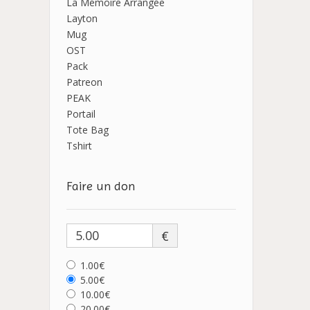
La Mémoire Arrangée
Layton
Mug
OST
Pack
Patreon
PEAK
Portail
Tote Bag
Tshirt
Faire un don
€
1.00€
5.00€
10.00€
20.00€