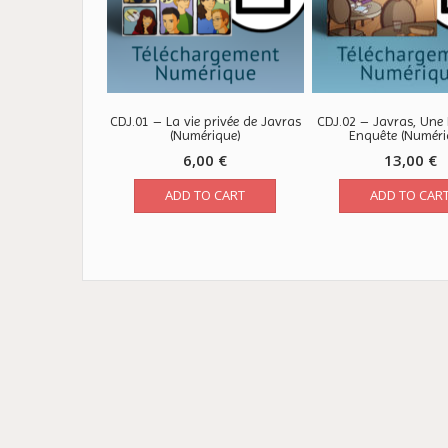
CDJ.01 – La vie privée de Javras
CDJ.02 – Javras, Une 
(Numérique)
Enquête (Numéri
6,00
€
13,00
€
ADD TO CART
ADD TO CAR