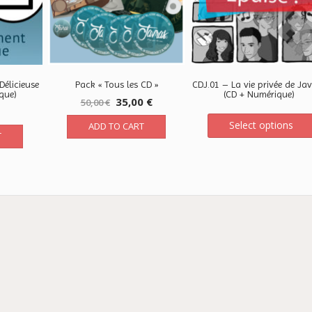
Délicieuse
Pack « Tous les CD »
CDJ.01 – La vie privée de Ja
que)
(CD + Numérique)
35,00
€
50,00
€
Select options
ADD TO CART
T