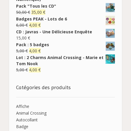
Pack "Tous les CD"
50,00
€
35,00
€
Badges PEAK - Lots de 6
6,00
€
4,00
€
CD : Javras - Une Délicieuse Enquête
15,00
€
Pack : 5 badges
5,00
€
4,00
€
Lot : 2 Charms Animal Crossing - Marie et
Tom Nook
5,00
€
4,00
€
Catégories des produits
Affiche
Animal Crossing
Autocollant
Badge