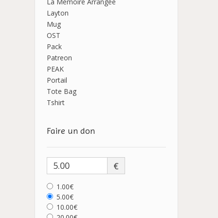
La Mémoire Arrangée
Layton
Mug
OST
Pack
Patreon
PEAK
Portail
Tote Bag
Tshirt
Faire un don
€
1.00€
5.00€
10.00€
20.00€