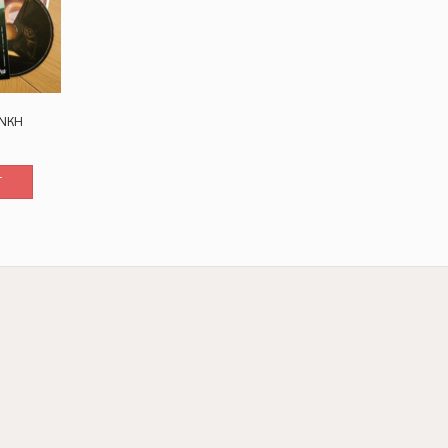
ANKH
T