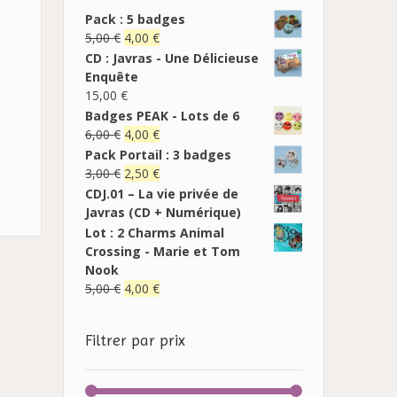
Pack : 5 badges
5,00
€
4,00
€
CD : Javras - Une Délicieuse
Enquête
15,00
€
Badges PEAK - Lots de 6
6,00
€
4,00
€
Pack Portail : 3 badges
3,00
€
2,50
€
CDJ.01 – La vie privée de
Javras (CD + Numérique)
Lot : 2 Charms Animal
Crossing - Marie et Tom
Nook
5,00
€
4,00
€
Filtrer par prix