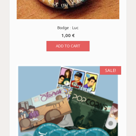
Badge : Luc
1,00
€
ADD TO CART
SALE!