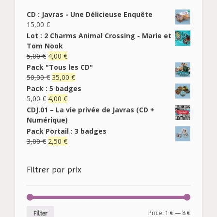
CD : Javras - Une Délicieuse Enquête
15,00
€
Lot : 2 Charms Animal Crossing - Marie et
Tom Nook
5,00
€
4,00
€
Pack "Tous les CD"
50,00
€
35,00
€
Pack : 5 badges
5,00
€
4,00
€
CDJ.01 – La vie privée de Javras (CD +
Numérique)
Pack Portail : 3 badges
3,00
€
2,50
€
Filtrer par prix
Price:
1 €
—
8 €
Filter