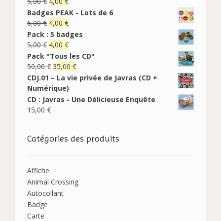
5,00
€
4,00
€
Badges PEAK - Lots de 6
6,00
€
4,00
€
Pack : 5 badges
5,00
€
4,00
€
Pack "Tous les CD"
50,00
€
35,00
€
CDJ.01 – La vie privée de Javras (CD +
Numérique)
CD : Javras - Une Délicieuse Enquête
15,00
€
Catégories des produits
Affiche
Animal Crossing
Autocollant
Badge
Carte