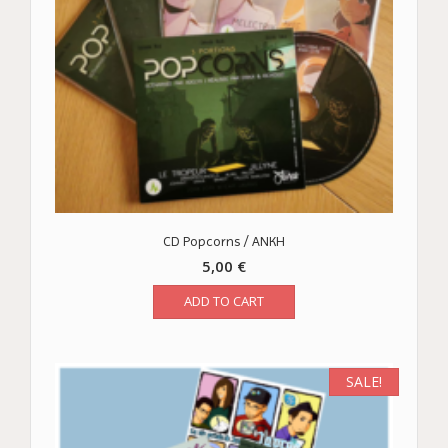
CD Popcorns / ANKH
5,00
€
ADD TO CART
SALE!