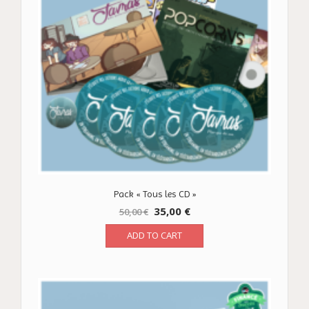
Pack « Tous les CD »
35,00
€
50,00
€
ADD TO CART