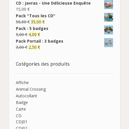
CD : Javras - Une Délicieuse Enquête
15,00
€
Pack "Tous les CD"
50,00
€
35,00
€
Pack : 5 badges
5,00
€
4,00
€
Pack Portail : 3 badges
3,00
€
2,50
€
Catégories des produits
Affiche
Animal Crossing
Autocollant
Badge
Carte
CD
CDJ01
CDJ02