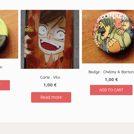
on
Badge : Chelmy & Barton
Carte : Vilo
1,00
€
1,00
€
T
ADD TO CART
Read more