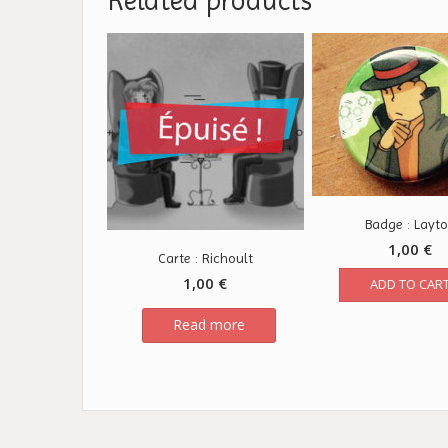
Related products
Badge : Layt
1,00
€
Carte : Richoult
1,00
€
ADD TO CAR
Read more