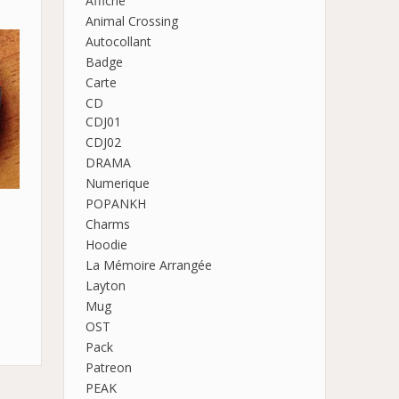
Affiche
Animal Crossing
Autocollant
Badge
Carte
CD
CDJ01
CDJ02
DRAMA
Numerique
POPANKH
Charms
Hoodie
La Mémoire Arrangée
Layton
Mug
OST
Pack
Patreon
PEAK