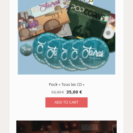
Pack « Tous les CD »
35,00
€
50,00
€
ADD TO CART