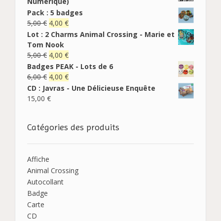
Numérique)
Pack : 5 badges
5,00
€
4,00
€
Lot : 2 Charms Animal Crossing - Marie et
Tom Nook
5,00
€
4,00
€
Badges PEAK - Lots de 6
6,00
€
4,00
€
CD : Javras - Une Délicieuse Enquête
15,00
€
Catégories des produits
Affiche
Animal Crossing
Autocollant
Badge
Carte
CD