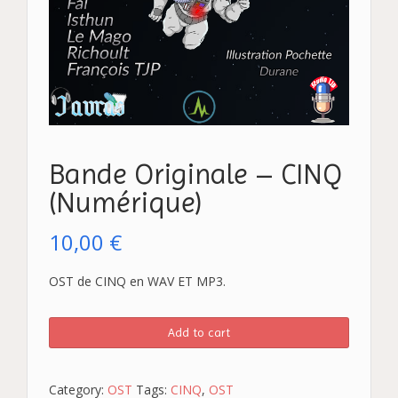
Bande Originale – CINQ
(Numérique)
10,00
€
OST de CINQ en WAV ET MP3.
Add to cart
Category:
OST
Tags:
CINQ
,
OST