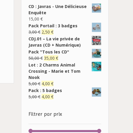
CD : Javras - Une Délicieuse
Enquête
15,00
€
Pack Portail : 3 badges
3,00
€
2,50
€
CDJ.01 – La vie privée de
Javras (CD + Numérique)
Pack "Tous les CD"
50,00
€
35,00
€
Lot : 2 Charms Animal
Crossing - Marie et Tom
Nook
5,00
€
4,00
€
Pack : 5 badges
5,00
€
4,00
€
Filtrer par prix