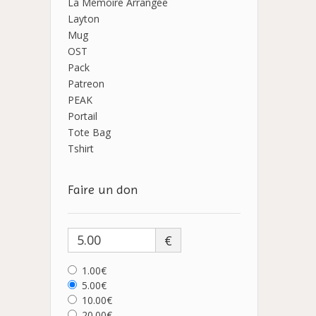
La Mémoire Arrangée
Layton
Mug
OST
Pack
Patreon
PEAK
Portail
Tote Bag
Tshirt
Faire un don
€
1.00€
5.00€
10.00€
20.00€