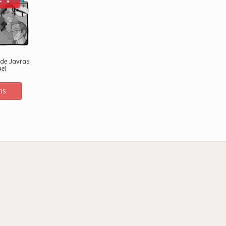
 de Javras
ue)
ns