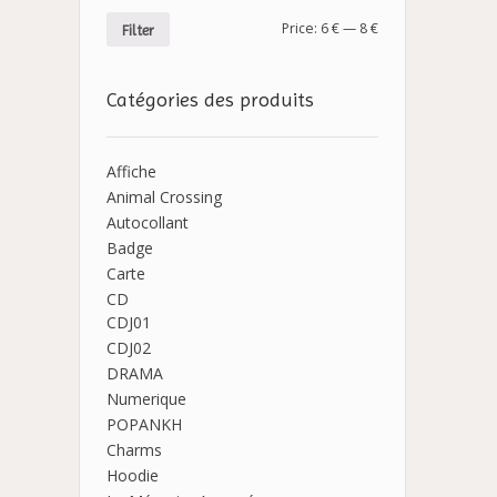
Price:
6 €
—
8 €
Filter
Catégories des produits
Affiche
Animal Crossing
Autocollant
Badge
Carte
CD
CDJ01
CDJ02
DRAMA
Numerique
POPANKH
Charms
Hoodie