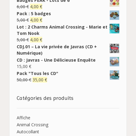
Badges PEAK - Lots de 6
6,00
€
4,00
€
Pack : 5 badges
5,00
€
4,00
€
Lot : 2 Charms Animal Crossing - Marie et
Tom Nook
5,00
€
4,00
€
CDJ.01 – La vie privée de Javras (CD +
Numérique)
CD : Javras - Une Délicieuse Enquête
15,00
€
Pack "Tous les CD"
50,00
€
35,00
€
Catégories des produits
Affiche
Animal Crossing
Autocollant