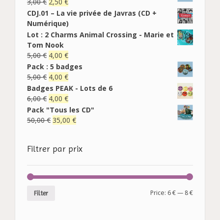
3,00
€
2,50
€
CDJ.01 – La vie privée de Javras (CD +
Numérique)
Lot : 2 Charms Animal Crossing - Marie et
Tom Nook
5,00
€
4,00
€
Pack : 5 badges
5,00
€
4,00
€
Badges PEAK - Lots de 6
6,00
€
4,00
€
Pack "Tous les CD"
50,00
€
35,00
€
Filtrer par prix
Price:
6 €
—
8 €
Filter